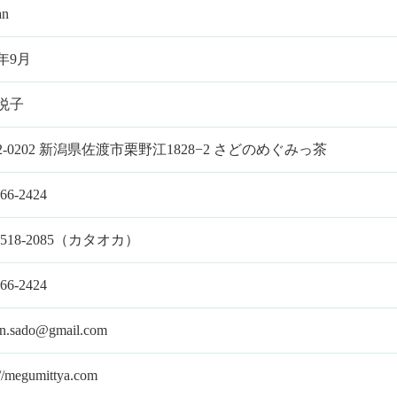
an
5年9月
悦子
2-0202 新潟県佐渡市栗野江1828−2 さどのめぐみっ茶
-66-2424
2518-2085
（カタオカ）
-66-2424
ian.sado@gmail.com
://megumittya.com