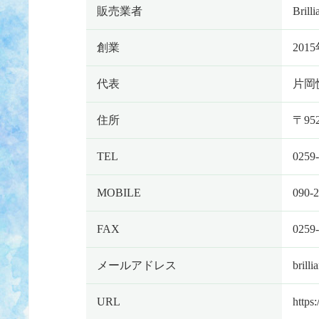
販売業者
Brilli
創業
201
代表
片岡
住所
〒95
TEL
0259
MOBILE
090-
FAX
0259
メールアドレス
brill
URL
https