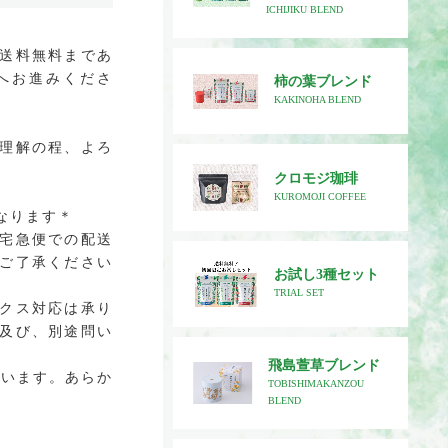
ICHIJIKU BLEND
送料無料まであ
へお進みくださ
柿の葉ブレンド
KAKINOHA BLEND
理解の程、よろ
クロモジ珈琲
KUROMOJI COFFEE
なります＊
宅急便での配送
ご了承ください
お試し3種セット
TRIAL SET
クス対応は承り
及び、別途問い
飛島萱草ブレンド
ざいます。あらか
TOBISHIMAKANZOU
BLEND