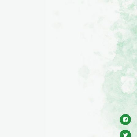
サルトリイ
クワ
ト
タンポポ
バラ