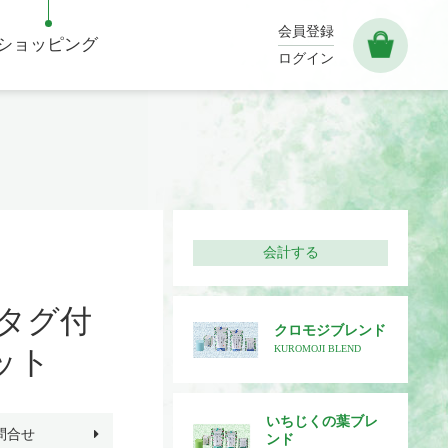
会員登録
ショッピング
ログイン
会計する
タグ付
クロモジブレンド
KUROMOJI BLEND
ット
いちじくの葉ブレ
問合せ
ンド