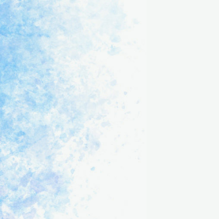
ブレンドに含まれる野草紹介
（ブレ
イチジク
（ビオレソ
アカメガシ
アカツメク
リエス）
ワ
サ（ムラサ
キツメク
サ）